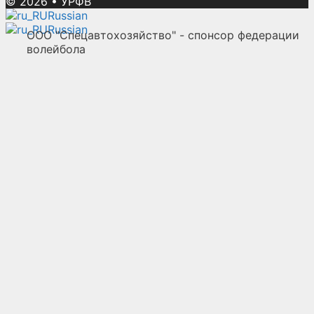
© 2026
•
УРФВ
Russian
Russian
ООО "Спецавтохозяйство" - спонсор федерации
волейбола