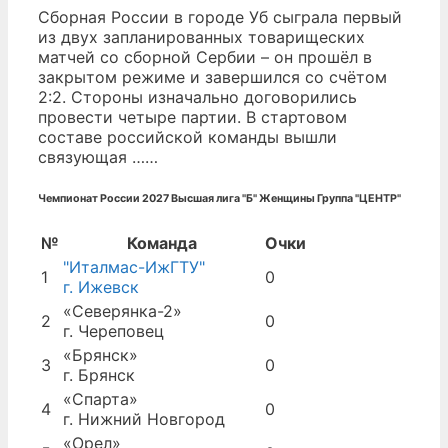
Сборная России в городе Уб сыграла первый
из двух запланированных товарищеских
матчей со сборной Сербии – он прошёл в
закрытом режиме и завершился со счётом
2:2. Стороны изначально договорились
провести четыре партии. В стартовом
составе российской команды вышли
связующая ……
Чемпионат России 2027 Высшая лига "Б" Женщины Группа "ЦЕНТР"
№
Команда
Очки
"Италмас-ИжГТУ"
1
0
г. Ижевск
«Северянка-2»
2
0
г. Череповец
«Брянск»
3
0
г. Брянск
«Спарта»
4
0
г. Нижний Новгород
«Орел»