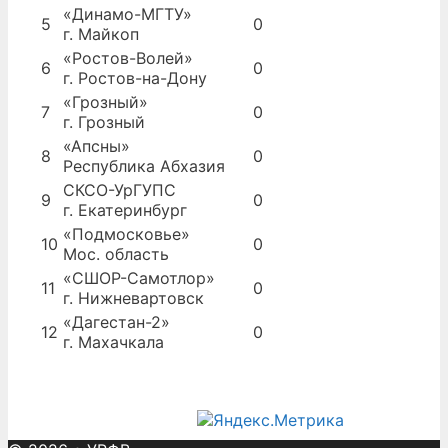
«Динамо-МГТУ»
5
0
г. Майкоп
«Ростов-Волей»
6
0
г. Ростов-на-Дону
«Грозный»
7
0
г. Грозный
«Апсны»
8
0
Республика Абхазия
СКСО-УрГУПС
9
0
г. Екатеринбург
«Подмосковье»
10
0
Мос. область
«СШОР-Самотлор»
11
0
г. Нижневартовск
«Дагестан-2»
12
0
г. Махачкала