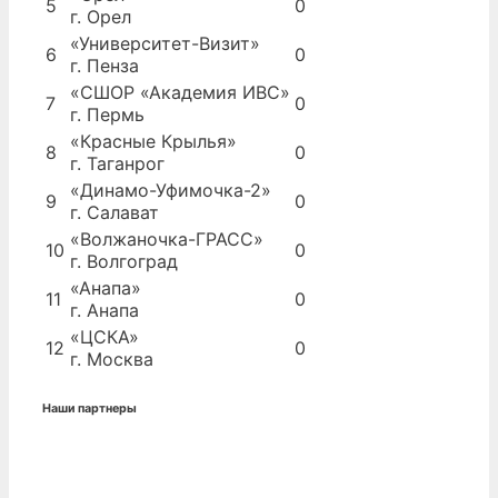
5
0
г. Орел
«Университет-Визит»
6
0
г. Пенза
«СШОР «Академия ИВС»
7
0
г. Пермь
«Красные Крылья»
8
0
г. Таганрог
«Динамо-Уфимочка-2»
9
0
г. Салават
«Волжаночка-ГРАСС»
10
0
г. Волгоград
«Анапа»
11
0
г. Анапа
«ЦСКА»
12
0
г. Москва
Наши партнеры