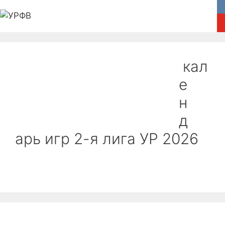
Перейти
к
содержимому
Главная
Федерация
Новости
кал
Соревнования
Медиа
е
н
Пляжный волейбол
Обратная связь
д
арь игр 2-я лига УР 2026