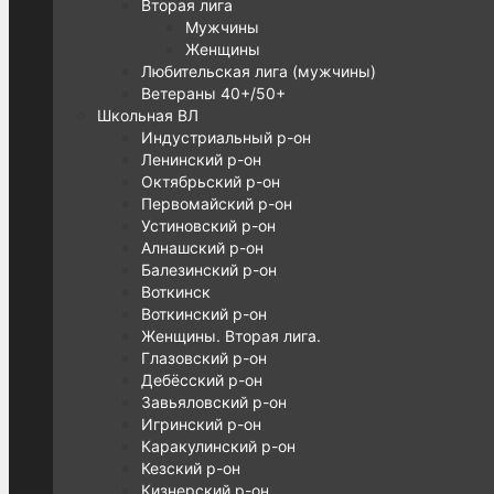
Вторая лига
Мужчины
Женщины
Любительская лига (мужчины)
Ветераны 40+/50+
Школьная ВЛ
Индустриальный р-он
Ленинский р-он
Октябрьский р-он
Первомайский р-он
Устиновский р-он
Алнашский р-он
Балезинский р-он
Воткинск
Воткинский р-он
Женщины. Вторая лига.
Глазовский р-он
Дебёсский р-он
Завьяловский р-он
Игринский р-он
Каракулинский р-он
Кезский р-он
Кизнерский р-он