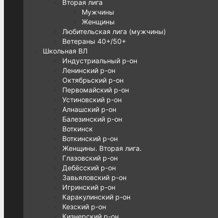
Вторая лига
Мужчины
Женщины
Любительская лига (мужчины)
Ветераны 40+/50+
Школьная ВЛ
Индустриальный р-он
Ленинский р-он
Октябрьский р-он
Первомайский р-он
Устиновский р-он
Алнашский р-он
Балезинский р-он
Воткинск
Воткинский р-он
Женщины. Вторая лига.
Глазовский р-он
Дебёсский р-он
Завьяловский р-он
Игринский р-он
Каракулинский р-он
Кезский р-он
Кизнерский р-он