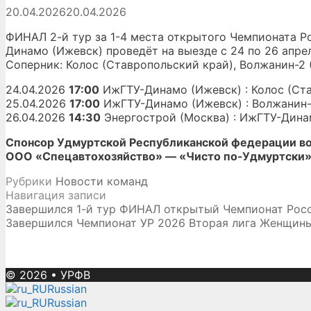
20.04.2026
20.04.2026
ФИНАЛ 2-й тур за 1-4 места открытого Чемпионата Р
Динамо (Ижевск) проведёт на выезде с 24 по 26 апрел
Соперник: Колос (Ставропольский край), Волжанин-2 
24.04.2026
17:00
ИжГТУ-Динамо (Ижевск) : Колос (Ст
25.04.2026
17:00
ИжГТУ-Динамо (Ижевск) : Волжанин-
26.04.2026
14:30
Энергострой (Москва) : ИжГТУ-Дина
Спонсор Удмуртской Республиканской федерации в
ООО «Спецавтохозяйство» — «Чисто по-Удмуртски
Рубрики
Новости команд
Навигация записи
Завершился 1-й тур ФИНАЛ открытый Чемпионат Рос
Завершился Чемпионат УР 2026 Вторая лига Женщин
© 2026
•
УРФВ
Russian
Russian