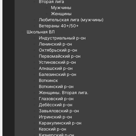
Вторая лига
Мужчины
Женщины
Любительская лига (мужчины)
Ветераны 40+/50+
Школьная ВЛ
Индустриальный р-он
Ленинский р-он
Октябрьский р-он
Первомайский р-он
Устиновский р-он
Алнашский р-он
Балезинский р-он
Воткинск
Воткинский р-он
Женщины. Вторая лига.
Глазовский р-он
Дебёсский р-он
Завьяловский р-он
Игринский р-он
Каракулинский р-он
Кезский р-он
Кизнерский р-он