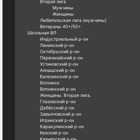
Вторая лига
Мужчины
Женщины
Любительская лига (мужчины)
Ветераны 40+/50+
Школьная ВЛ
Индустриальный р-он
Ленинский р-он
Октябрьский р-он
Первомайский р-он
Устиновский р-он
Алнашский р-он
Балезинский р-он
Воткинск
Воткинский р-он
Женщины. Вторая лига.
Глазовский р-он
Дебёсский р-он
Завьяловский р-он
Игринский р-он
Каракулинский р-он
Кезский р-он
Кизнерский р-он