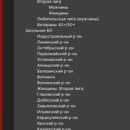
Вторая лига
Мужчины
Женщины
Любительская лига (мужчины)
Ветераны 40+/50+
Школьная ВЛ
Индустриальный р-он
Ленинский р-он
Октябрьский р-он
Первомайский р-он
Устиновский р-он
Алнашский р-он
Балезинский р-он
Воткинск
Воткинский р-он
Женщины. Вторая лига.
Глазовский р-он
Дебёсский р-он
Завьяловский р-он
Игринский р-он
Каракулинский р-он
Кезский р-он
Кизнерский р-он