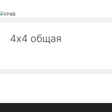
Перейти
к
содержимому
Главная
Федерация
Новости
Соревно
4х4 общая