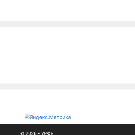
вания
Медиа
Пляжный волейбол
Обра
© 2026
•
УРФВ