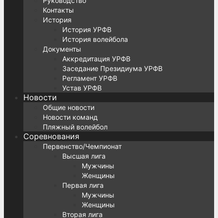
Руководство
Контакты
История
История УРФВ
История волейбола
Документы
Аккредитация УРФВ
Заседание Президиума УРФВ
Регламент УРФВ
Устав УРФВ
Новости
Общие новости
Новости команд
Пляжный волейбол
Соревнования
Первенство/Чемпионат
Высшая лига
Мужчины
Женщины
Первая лига
Мужчины
Женщины
Вторая лига