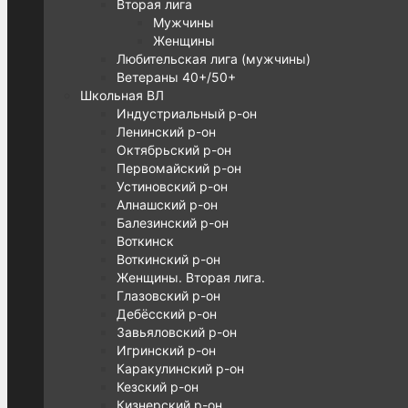
Вторая лига
Мужчины
Женщины
Любительская лига (мужчины)
Ветераны 40+/50+
Школьная ВЛ
Индустриальный р-он
Ленинский р-он
Октябрьский р-он
Первомайский р-он
Устиновский р-он
Алнашский р-он
Балезинский р-он
Воткинск
Воткинский р-он
Женщины. Вторая лига.
Глазовский р-он
Дебёсский р-он
Завьяловский р-он
Игринский р-он
Каракулинский р-он
Кезский р-он
Кизнерский р-он