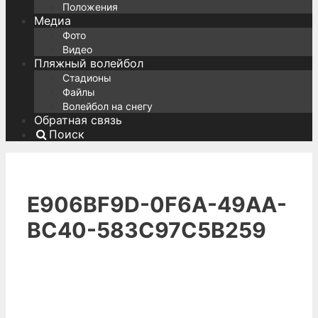
Положения
Медиа
Фото
Видео
Пляжный волейбол
Стадионы
Файлы
Волейбол на снегу
Обратная связь
Поиск
E906BF9D-0F6A-49AA-
BC40-583C97C5B259