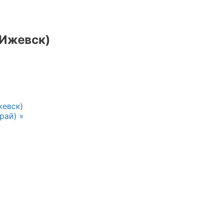
(Ижевск)
жевск)
край)
»