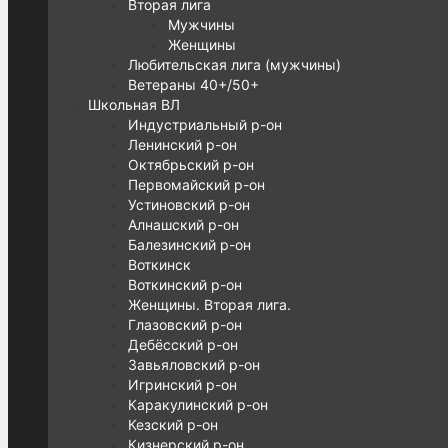
Вторая лига
Мужчины
Женщины
Любительская лига (мужчины)
Ветераны 40+/50+
Школьная ВЛ
Индустриальный р-он
Ленинский р-он
Октябрьский р-он
Первомайский р-он
Устиновский р-он
Алнашский р-он
Балезинский р-он
Воткинск
Воткинский р-он
Женщины. Вторая лига.
Глазовский р-он
Дебёсский р-он
Завьяловский р-он
Игринский р-он
Каракулинский р-он
Кезский р-он
Кизнерский р-он