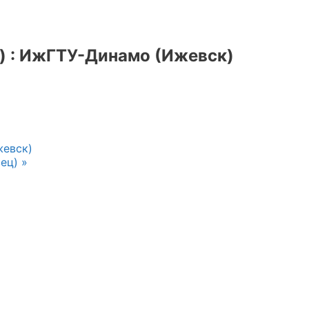
 : ИжГТУ-Динамо (Ижевск)
жевск)
вец)
»