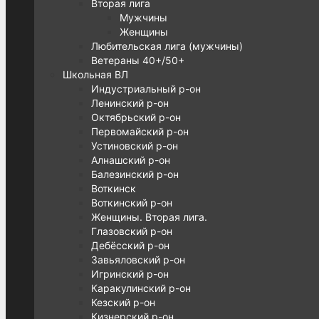
Вторая лига
Мужчины
Женщины
Любительская лига (мужчины)
Ветераны 40+/50+
Школьная ВЛ
Индустриальный р-он
Ленинский р-он
Октябрьский р-он
Первомайский р-он
Устиновский р-он
Алнашский р-он
Балезинский р-он
Воткинск
Воткинский р-он
Женщины. Вторая лига.
Глазовский р-он
Дебёсский р-он
Завьяловский р-он
Игринский р-он
Каракулинский р-он
Кезский р-он
Кизнерский р-он