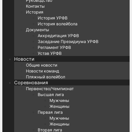
Руководство
Контакты
История
История УРФВ
История волейбола
Документы
Аккредитация УРФВ
Заседание Президиума УРФВ
Регламент УРФВ
Устав УРФВ
Новости
Общие новости
Новости команд
Пляжный волейбол
Соревнования
Первенство/Чемпионат
Высшая лига
Мужчины
Женщины
Первая лига
Мужчины
Женщины
Вторая лига