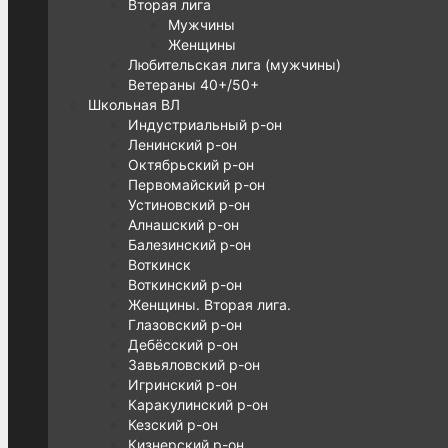
Вторая лига
Мужчины
Женщины
Любительская лига (мужчины)
Ветераны 40+/50+
Школьная ВЛ
Индустриальный р-он
Ленинский р-он
Октябрьский р-он
Первомайский р-он
Устиновский р-он
Алнашский р-он
Балезинский р-он
Воткинск
Воткинский р-он
Женщины. Вторая лига.
Глазовский р-он
Дебёсский р-он
Завьяловский р-он
Игринский р-он
Каракулинский р-он
Кезский р-он
Кизнерский р-он