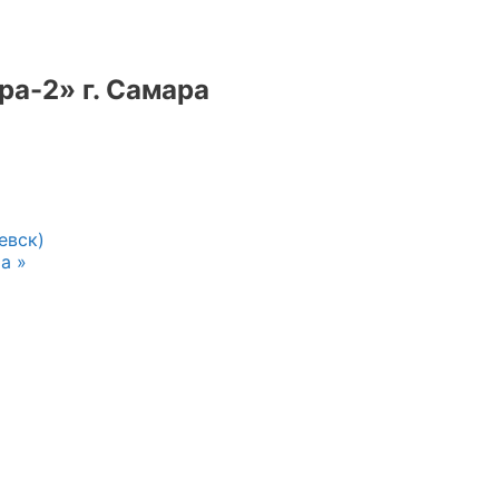
ра-2» г. Самара
евск)
ра
»