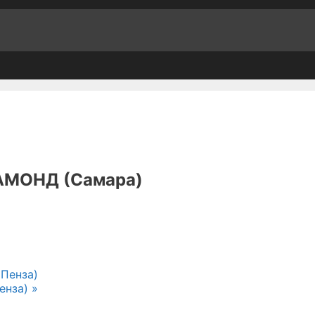
-АМОНД (Самара)
(Пенза)
Пенза)
»