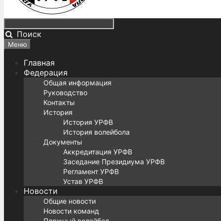
Поиск
Меню
Главная
Федерация
Общая информация
Руководство
Контакты
История
История УРФВ
История волейбола
Документы
Аккредитация УРФВ
Заседание Президиума УРФВ
Регламент УРФВ
Устав УРФВ
Новости
Общие новости
Новости команд
Пляжный волейбол