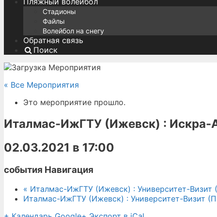
Пляжный волейбол
Стадионы
Файлы
Волейбол на снегу
Обратная связь
Поиск
« Все Мероприятия
Это мероприятие прошло.
Италмас-ИжГТУ (Ижевск) : Искра
02.03.2021 в 17:00
события Навигация
«
Италмас-ИжГТУ (Ижевск) : Университет-Визит 
Италмас-ИжГТУ (Ижевск) : Университет-Визит (
+ Календарь Google
+ Экспорт в iCal