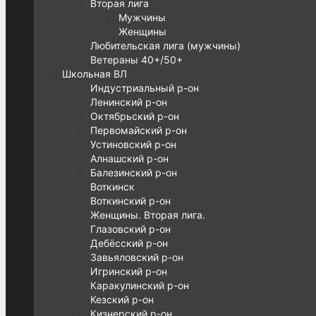
Вторая лига
Мужчины
Женщины
Любительская лига (мужчины)
Ветераны 40+/50+
Школьная ВЛ
Индустриальный р-он
Ленинский р-он
Октябрьский р-он
Первомайский р-он
Устиновский р-он
Алнашский р-он
Балезинский р-он
Воткинск
Воткинский р-он
Женщины. Вторая лига.
Глазовский р-он
Дебёсский р-он
Завьяловский р-он
Игринский р-он
Каракулинский р-он
Кезский р-он
Кизнерский р-он