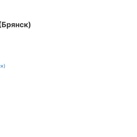
(Брянск)
к)