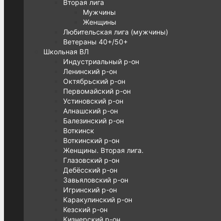
Вторая лига
Мужчины
Женщины
Любительская лига (мужчины)
Ветераны 40+/50+
Школьная ВЛ
Индустриальный р-он
Ленинский р-он
Октябрьский р-он
Первомайский р-он
Устиновский р-он
Алнашский р-он
Балезинский р-он
Воткинск
Воткинский р-он
Женщины. Вторая лига.
Глазовский р-он
Дебёсский р-он
Завьяловский р-он
Игринский р-он
Каракулинский р-он
Кезский р-он
Кизнерский р-он