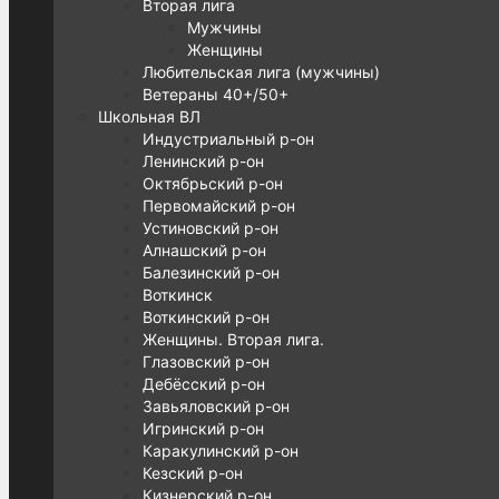
Вторая лига
Мужчины
Женщины
Любительская лига (мужчины)
Ветераны 40+/50+
Школьная ВЛ
Индустриальный р-он
Ленинский р-он
Октябрьский р-он
Первомайский р-он
Устиновский р-он
Алнашский р-он
Балезинский р-он
Воткинск
Воткинский р-он
Женщины. Вторая лига.
Глазовский р-он
Дебёсский р-он
Завьяловский р-он
Игринский р-он
Каракулинский р-он
Кезский р-он
Кизнерский р-он