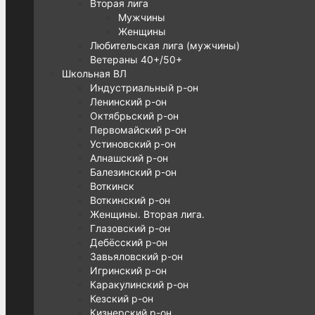
Вторая лига
Мужчины
Женщины
Любительская лига (мужчины)
Ветераны 40+/50+
Школьная ВЛ
Индустриальный р-он
Ленинский р-он
Октябрьский р-он
Первомайский р-он
Устиновский р-он
Алнашский р-он
Балезинский р-он
Воткинск
Воткинский р-он
Женщины. Вторая лига.
Глазовский р-он
Дебёсский р-он
Завьяловский р-он
Игринский р-он
Каракулинский р-он
Кезский р-он
Кизнерский р-он