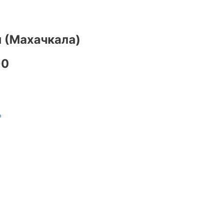
 (Махачкала)
00
»