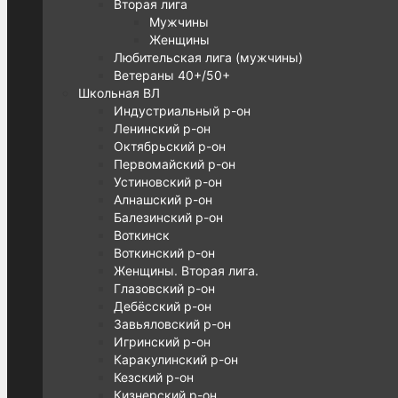
Вторая лига
Мужчины
Женщины
Любительская лига (мужчины)
Ветераны 40+/50+
Школьная ВЛ
Индустриальный р-он
Ленинский р-он
Октябрьский р-он
Первомайский р-он
Устиновский р-он
Алнашский р-он
Балезинский р-он
Воткинск
Воткинский р-он
Женщины. Вторая лига.
Глазовский р-он
Дебёсский р-он
Завьяловский р-он
Игринский р-он
Каракулинский р-он
Кезский р-он
Кизнерский р-он