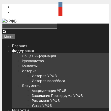
Перейти
к
содержимому
Поиск
Меню
Главная
Федерация
Общая информация
Руководство
Контакты
История
История УРФВ
История волейбола
Документы
Аккредитация УРФВ
Заседание Президиума УРФВ
Регламент УРФВ
Устав УРФВ
Новости