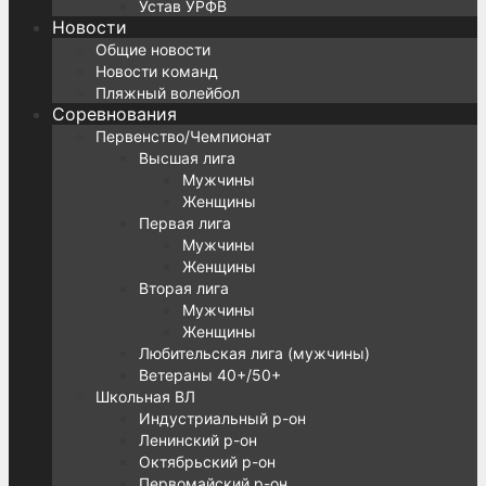
Устав УРФВ
Новости
Общие новости
Новости команд
Пляжный волейбол
Соревнования
Первенство/Чемпионат
Высшая лига
Мужчины
Женщины
Первая лига
Мужчины
Женщины
Вторая лига
Мужчины
Женщины
Любительская лига (мужчины)
Ветераны 40+/50+
Школьная ВЛ
Индустриальный р-он
Ленинский р-он
Октябрьский р-он
Первомайский р-он