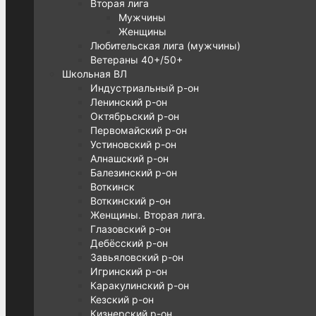
Вторая лига
Мужчины
Женщины
Любительская лига (мужчины)
Ветераны 40+/50+
Школьная ВЛ
Индустриальный р-он
Ленинский р-он
Октябрьский р-он
Первомайский р-он
Устиновский р-он
Алнашский р-он
Балезинский р-он
Воткинск
Воткинский р-он
Женщины. Вторая лига.
Глазовский р-он
Дебёсский р-он
Завьяловский р-он
Игринский р-он
Каракулинский р-он
Кезский р-он
Кизнерский р-он