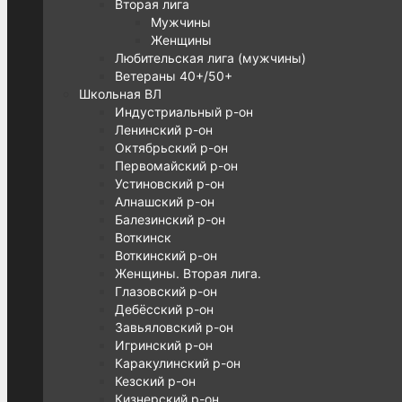
Вторая лига
Мужчины
Женщины
Любительская лига (мужчины)
Ветераны 40+/50+
Школьная ВЛ
Индустриальный р-он
Ленинский р-он
Октябрьский р-он
Первомайский р-он
Устиновский р-он
Алнашский р-он
Балезинский р-он
Воткинск
Воткинский р-он
Женщины. Вторая лига.
Глазовский р-он
Дебёсский р-он
Завьяловский р-он
Игринский р-он
Каракулинский р-он
Кезский р-он
Кизнерский р-он