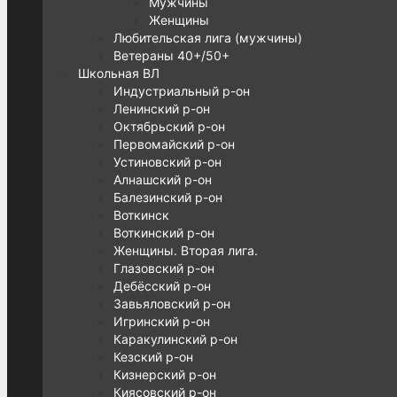
Мужчины
Женщины
Любительская лига (мужчины)
Ветераны 40+/50+
Школьная ВЛ
Индустриальный р-он
Ленинский р-он
Октябрьский р-он
Первомайский р-он
Устиновский р-он
Алнашский р-он
Балезинский р-он
Воткинск
Воткинский р-он
Женщины. Вторая лига.
Глазовский р-он
Дебёсский р-он
Завьяловский р-он
Игринский р-он
Каракулинский р-он
Кезский р-он
Кизнерский р-он
Киясовский р-он