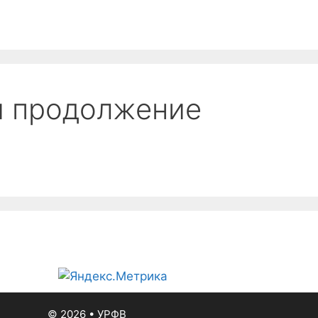
вания
Медиа
Пляжный волейбол
Обра
ги продолжение
© 2026
•
УРФВ