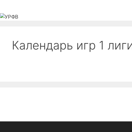
Перейти
к
содержимому
Главная
Федерация
Новости
Соревно
Календарь игр 1 ли