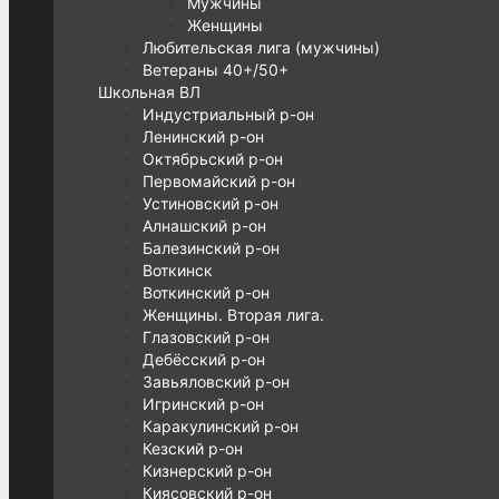
Мужчины
Женщины
Любительская лига (мужчины)
Ветераны 40+/50+
Школьная ВЛ
Индустриальный р-он
Ленинский р-он
Октябрьский р-он
Первомайский р-он
Устиновский р-он
Алнашский р-он
Балезинский р-он
Воткинск
Воткинский р-он
Женщины. Вторая лига.
Глазовский р-он
Дебёсский р-он
Завьяловский р-он
Игринский р-он
Каракулинский р-он
Кезский р-он
Кизнерский р-он
Киясовский р-он