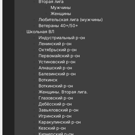
Вторая лига
Мужчины
Женщины
Любительская лига (мужчины)
Ветераны 40+/50+
Школьная ВЛ
Индустриальный р-он
Ленинский р-он
Октябрьский р-он
Первомайский р-он
Устиновский р-он
Алнашский р-он
Балезинский р-он
Воткинск
Воткинский р-он
Женщины. Вторая лига.
Глазовский р-он
Дебёсский р-он
Завьяловский р-он
Игринский р-он
Каракулинский р-он
Кезский р-он
Кизнерский р-он