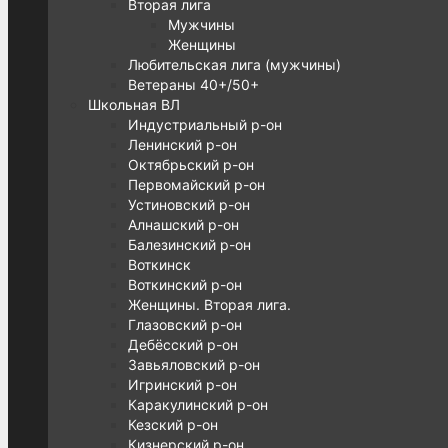
Вторая лига
Мужчины
Женщины
Любительская лига (мужчины)
Ветераны 40+/50+
Школьная ВЛ
Индустриальный р-он
Ленинский р-он
Октябрьский р-он
Первомайский р-он
Устиновский р-он
Алнашский р-он
Балезинский р-он
Воткинск
Воткинский р-он
Женщины. Вторая лига.
Глазовский р-он
Дебёсский р-он
Завьяловский р-он
Игринский р-он
Каракулинский р-он
Кезский р-он
Кизнерский р-он