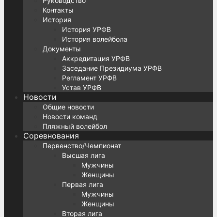
Руководство
Контакты
История
История УРФВ
История волейбола
Документы
Аккредитация УРФВ
Заседание Президиума УРФВ
Регламент УРФВ
Устав УРФВ
Новости
Общие новости
Новости команд
Пляжный волейбол
Соревнования
Первенство/Чемпионат
Высшая лига
Мужчины
Женщины
Первая лига
Мужчины
Женщины
Вторая лига