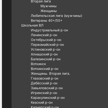
Вторая лига
Мужчины
Женщины
Любительская лига (мужчины)
Ветераны 40+/50+
Школьная ВЛ
Индустриальный р-он
Ленинский р-он
Октябрьский р-он
Первомайский р-он
Устиновский р-он
Алнашский р-он
Балезинский р-он
Воткинск
Воткинский р-он
Женщины. Вторая лига.
Глазовский р-он
Дебёсский р-он
Завьяловский р-он
Игринский р-он
Каракулинский р-он
Кезский р-он
Кизнерский р-он