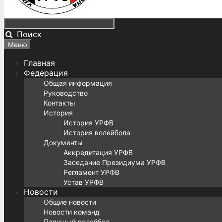
Поиск
Меню
Главная
Федерация
Общая информация
Руководство
Контакты
История
История УРФВ
История волейбола
Документы
Аккредитация УРФВ
Заседание Президиума УРФВ
Регламент УРФВ
Устав УРФВ
Новости
Общие новости
Новости команд
Пляжный волейбол