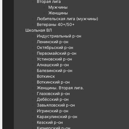
Вторая лига
Мужчины
Женщины
Любительская лига (мужчины)
Ветераны 40+/50+
Школьная ВЛ
Индустриальный р-он
Ленинский р-он
Октябрьский р-он
Первомайский р-он
Устиновский р-он
Алнашский р-он
Балезинский р-он
Воткинск
Воткинский р-он
Женщины. Вторая лига.
Глазовский р-он
Дебёсский р-он
Завьяловский р-он
Игринский р-он
Каракулинский р-он
Кезский р-он
Кизнерский р-он