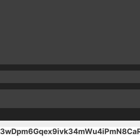
3wDpm6Gqex9ivk34mWu4iPmN8CaRu