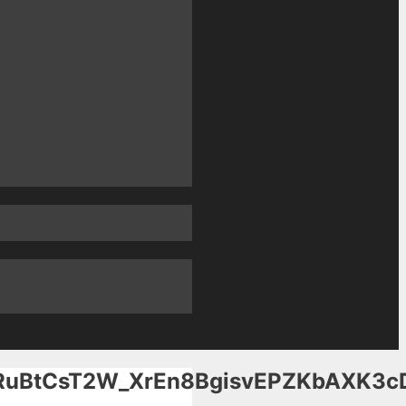
BtCsT2W_XrEn8BgisvEPZKbAXK3c