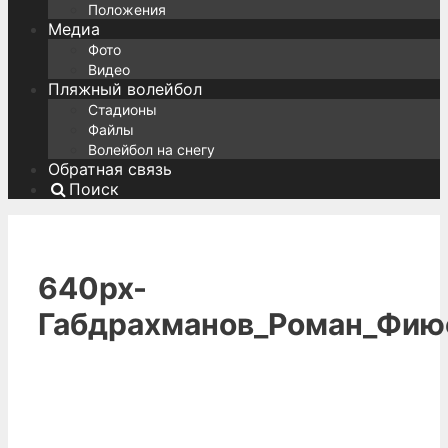
Положения
Медиа
Фото
Видео
Пляжный волейбол
Стадионы
Файлы
Волейбол на снегу
Обратная связь
Поиск
640px-
Габдрахманов_Роман_Фию