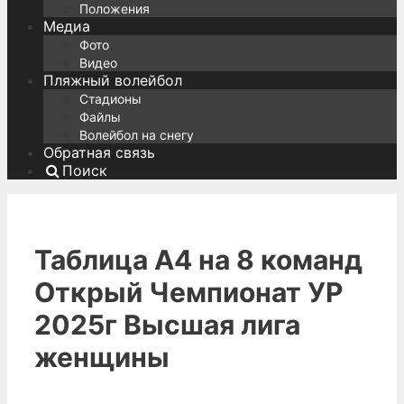
Положения
Медиа
Фото
Видео
Пляжный волейбол
Стадионы
Файлы
Волейбол на снегу
Обратная связь
Поиск
Таблица А4 на 8 команд
Открый Чемпионат УР
2025г Высшая лига
женщины