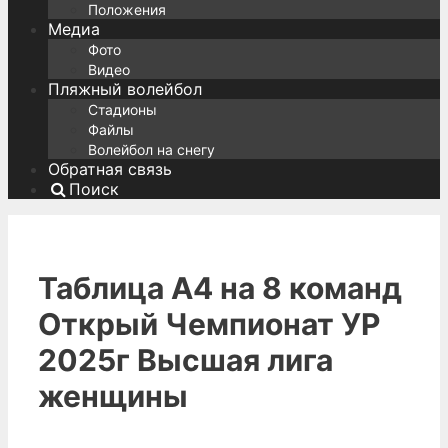
Положения
Медиа
Фото
Видео
Пляжный волейбол
Стадионы
Файлы
Волейбол на снегу
Обратная связь
Поиск
Таблица А4 на 8 команд
Открый Чемпионат УР
2025г Высшая лига
женщины