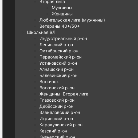
Вторая лига
Мужчины
Женщины
Любительская лига (мужчины)
Ветераны 40+/50+
Школьная ВЛ
Индустриальный р-он
Ленинский р-он
Октябрьский р-он
Первомайский р-он
Устиновский р-он
Алнашский р-он
Балезинский р-он
Воткинск
Воткинский р-он
Женщины. Вторая лига.
Глазовский р-он
Дебёсский р-он
Завьяловский р-он
Игринский р-он
Каракулинский р-он
Кезский р-он
Кизнерский р-он