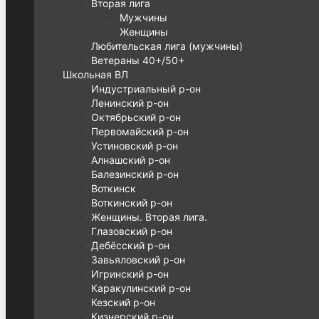
Вторая лига
Мужчины
Женщины
Любительская лига (мужчины)
Ветераны 40+/50+
Школьная ВЛ
Индустриальный р-он
Ленинский р-он
Октябрьский р-он
Первомайский р-он
Устиновский р-он
Алнашский р-он
Балезинский р-он
Воткинск
Воткинский р-он
Женщины. Вторая лига.
Глазовский р-он
Дебёсский р-он
Завьяловский р-он
Игринский р-он
Каракулинский р-он
Кезский р-он
Кизнерский р-он