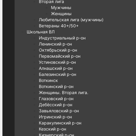
Вторая лига
Мужчины
Женщины
Любительская лига (мужчины)
Ветераны 40+/50+
Школьная ВЛ
Индустриальный р-он
Ленинский р-он
Октябрьский р-он
Первомайский р-он
Устиновский р-он
Алнашский р-он
Балезинский р-он
Воткинск
Воткинский р-он
Женщины. Вторая лига.
Глазовский р-он
Дебёсский р-он
Завьяловский р-он
Игринский р-он
Каракулинский р-он
Кезский р-он
Кизнерский р-он