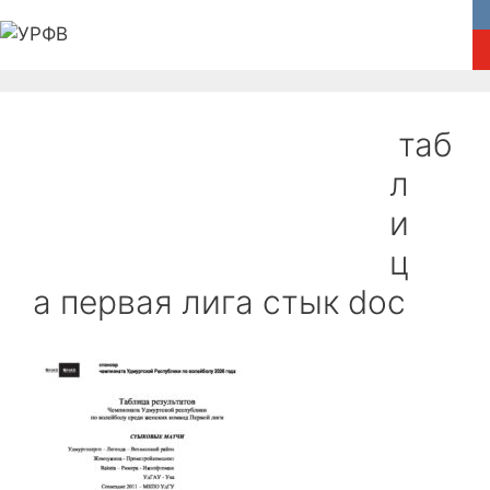
Перейти
к
содержимому
Главная
Федерация
Новости
таб
Соревнования
Медиа
л
и
Пляжный волейбол
Обратная связь
ц
а первая лига стык doc