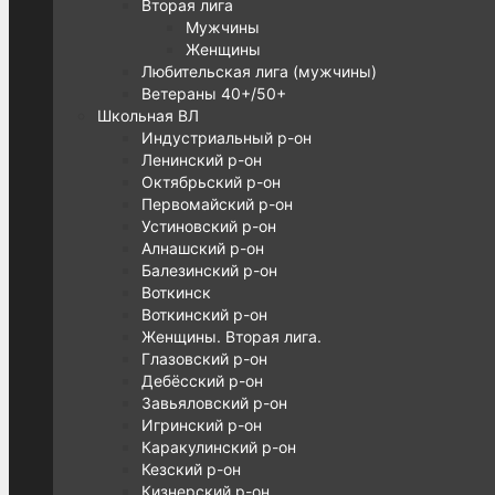
Вторая лига
Мужчины
Женщины
Любительская лига (мужчины)
Ветераны 40+/50+
Школьная ВЛ
Индустриальный р-он
Ленинский р-он
Октябрьский р-он
Первомайский р-он
Устиновский р-он
Алнашский р-он
Балезинский р-он
Воткинск
Воткинский р-он
Женщины. Вторая лига.
Глазовский р-он
Дебёсский р-он
Завьяловский р-он
Игринский р-он
Каракулинский р-он
Кезский р-он
Кизнерский р-он