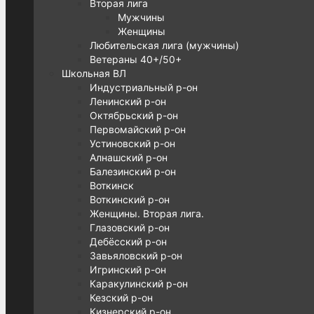
Вторая лига
Мужчины
Женщины
Любительская лига (мужчины)
Ветераны 40+/50+
Школьная ВЛ
Индустриальный р-он
Ленинский р-он
Октябрьский р-он
Первомайский р-он
Устиновский р-он
Алнашский р-он
Балезинский р-он
Воткинск
Воткинский р-он
Женщины. Вторая лига.
Глазовский р-он
Дебёсский р-он
Завьяловский р-он
Игринский р-он
Каракулинский р-он
Кезский р-он
Кизнерский р-он