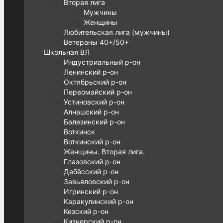
Вторая лига
Мужчины
Женщины
Любительская лига (мужчины)
Ветераны 40+/50+
Школьная ВЛ
Индустриальный р-он
Ленинский р-он
Октябрьский р-он
Первомайский р-он
Устиновский р-он
Алнашский р-он
Балезинский р-он
Воткинск
Воткинский р-он
Женщины. Вторая лига.
Глазовский р-он
Дебёсский р-он
Завьяловский р-он
Игринский р-он
Каракулинский р-он
Кезский р-он
Кизнерский р-он