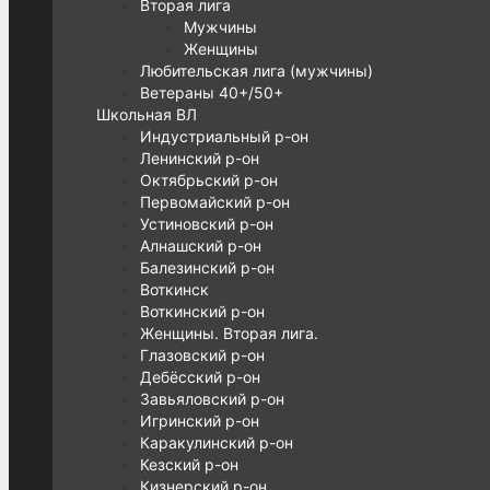
Вторая лига
Мужчины
Женщины
Любительская лига (мужчины)
Ветераны 40+/50+
Школьная ВЛ
Индустриальный р-он
Ленинский р-он
Октябрьский р-он
Первомайский р-он
Устиновский р-он
Алнашский р-он
Балезинский р-он
Воткинск
Воткинский р-он
Женщины. Вторая лига.
Глазовский р-он
Дебёсский р-он
Завьяловский р-он
Игринский р-он
Каракулинский р-он
Кезский р-он
Кизнерский р-он