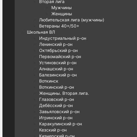
Вторая лига
Мужчины
Женщины
Любительская лига (мужчины)
Ветераны 40+/50+
Школьная ВЛ
Индустриальный р-он
Ленинский р-он
Октябрьский р-он
Первомайский р-он
Устиновский р-он
Алнашский р-он
Балезинский р-он
Воткинск
Воткинский р-он
Женщины. Вторая лига.
Глазовский р-он
Дебёсский р-он
Завьяловский р-он
Игринский р-он
Каракулинский р-он
Кезский р-он
Кизнерский р-он