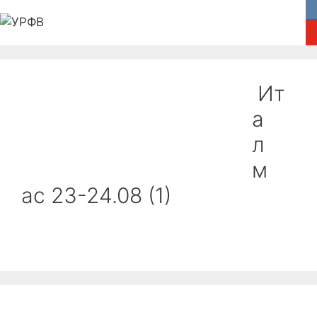
Перейти
к
содержимому
Главная
Федерация
Новости
Ит
Соревнования
Медиа
а
л
Пляжный волейбол
Обратная связь
м
ас 23-24.08 (1)