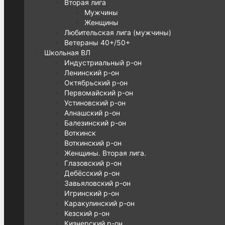
Вторая лига
Мужчины
Женщины
Любительская лига (мужчины)
Ветераны 40+/50+
Школьная ВЛ
Индустриальный р-он
Ленинский р-он
Октябрьский р-он
Первомайский р-он
Устиновский р-он
Алнашский р-он
Балезинский р-он
Воткинск
Воткинский р-он
Женщины. Вторая лига.
Глазовский р-он
Дебёсский р-он
Завьяловский р-он
Игринский р-он
Каракулинский р-он
Кезский р-он
Кизнерский р-он