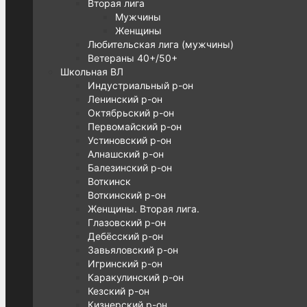
Вторая лига
Мужчины
Женщины
Любительская лига (мужчины)
Ветераны 40+/50+
Школьная ВЛ
Индустриальный р-он
Ленинский р-он
Октябрьский р-он
Первомайский р-он
Устиновский р-он
Алнашский р-он
Балезинский р-он
Воткинск
Воткинский р-он
Женщины. Вторая лига.
Глазовский р-он
Дебёсский р-он
Завьяловский р-он
Игринский р-он
Каракулинский р-он
Кезский р-он
Кизнерский р-он