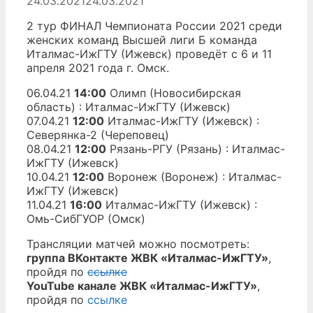
24.03.2021
24.03.2021
2 тур ФИНАЛ Чемпионата России 2021 среди
женских команд Высшей лиги Б команда
Италмас-ИжГТУ (Ижевск) проведёт с 6 и 11
апреля 2021 года г. Омск.
06.04.21
14:00
Олимп (Новосибирская
область) : Италмас-ИжГТУ (Ижевск)
07.04.21
12:00
Италмас-ИжГТУ (Ижевск) :
Северянка-2 (Череповец)
08.04.21
12:00
Рязань-РГУ (Рязань) : Италмас-
ИжГТУ (Ижевск)
10.04.21
12:00
Воронеж (Воронеж) : Италмас-
ИжГТУ (Ижевск)
11.04.21
16:00
Италмас-ИжГТУ (Ижевск) :
Омь-СибГУОР (Омск)
Трансляции матчей можно посмотреть:
группа ВКонтакте ЖВК «Италмас-ИжГТУ»
,
пройдя по
ссылке
YouTube канале ЖВК «Италмас-ИжГТУ»
,
пройдя по
ссылке